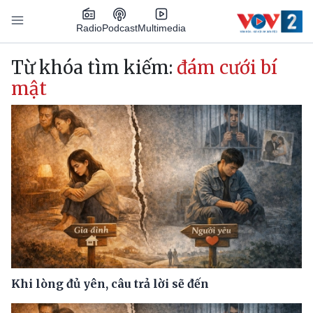
Nhảy đến nội dung
Podcast
Radio
Multimedia
Main navigation
Từ khóa tìm kiếm:
đám cưới bí
mật
Khi lòng đủ yên, câu trả lời sẽ đến