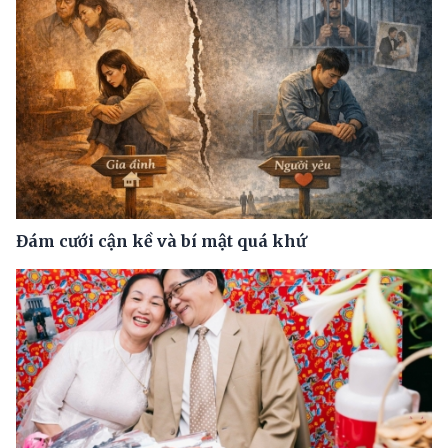
Đám cưới cận kề và bí mật quá khứ