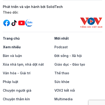
Phát triển và vận hành bởi SolidTech
Mạng xã hội
Theo dõi:
Trang chủ
Mới nhất
Xem nhiều
Podcast
Bàn và luận
Đời sống - Xã hội
Xóa nhà tạm, nhà dột nát
Giáo dục - Đào tạo
Văn hóa - Giải trí
Thể thao
Pháp luật
Sức khỏe
Chuyện người già
VOV2 kết nối
Chuyện thầm kín
Multimedia