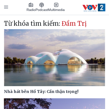
Nhảy đến nội dung
Podcast
Radio
Multimedia
Main navigation
Từ khóa tìm kiếm:
Đầm Trị
Nhà hát bên Hồ Tây: Cần thận trọng!