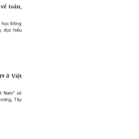
về toán,
ểu học Đông
, đọc hiểu
9 ở Việt
ệt Nam" sẽ
 Dương, Tây