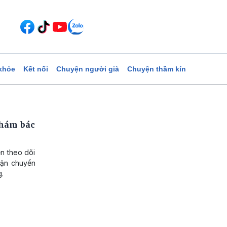
khỏe
Kết nối
Chuyện người già
Chuyện thầm kín
khám bác
ện theo dõi
 vận chuyển
g.