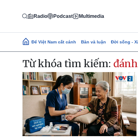
Nhảy đến nội dung
Radio
Podcast
Multimedia
Main navigation
Để Việt Nam cất cánh
Bàn và luận
Đời sống - X
Từ khóa tìm kiếm:
đánh