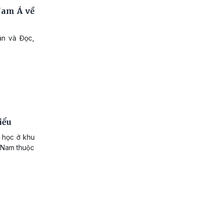
Nam Á về
án và Đọc,
ểu
 học ở khu
 Nam thuộc