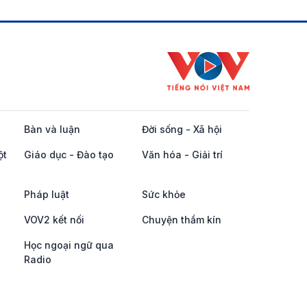
Bàn và luận
Đời sống - Xã hội
ột
Giáo dục - Đào tạo
Văn hóa - Giải trí
Pháp luật
Sức khỏe
VOV2 kết nối
Chuyện thầm kín
Học ngoại ngữ qua
Radio