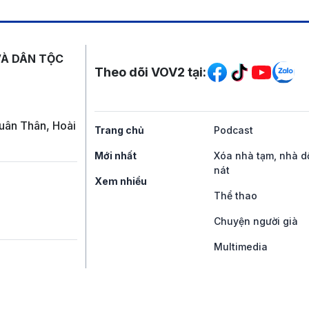
Mạng xã hội
VÀ DÂN TỘC
Theo dõi VOV2 tại:
uân Thân, Hoài
Trang chủ
Podcast
Mới nhất
Xóa nhà tạm, nhà d
nát
Xem nhiều
Thể thao
Chuyện người già
Multimedia