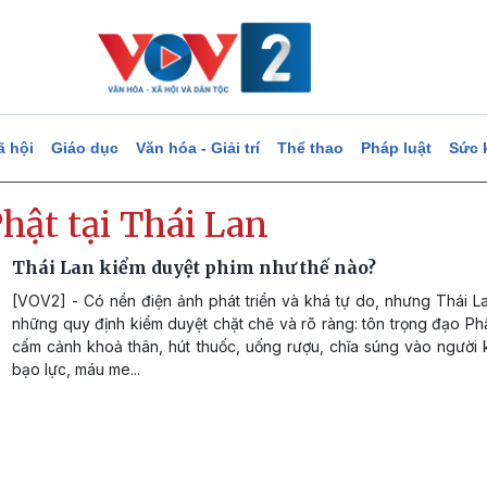
ã hội
Giáo dục
Văn hóa - Giải trí
Thể thao
Pháp luật
Sức 
hật tại Thái Lan
Thái Lan kiểm duyệt phim như thế nào?
[VOV2] - Có nền điện ảnh phát triển và khá tự do, nhưng Thái L
những quy định kiểm duyệt chặt chẽ và rõ ràng: tôn trọng đạo Ph
cấm cảnh khoả thân, hút thuốc, uống rượu, chĩa súng vào người 
bạo lực, máu me...