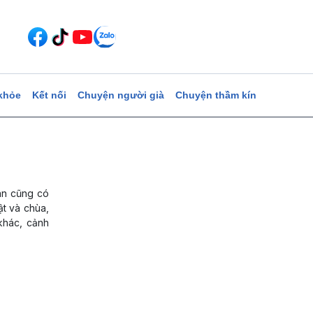
khỏe
Kết nối
Chuyện người già
Chuyện thầm kín
an cũng có
ật và chùa,
khác, cảnh