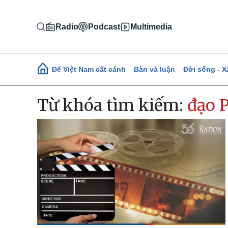
Nhảy đến nội dung
Radio
Podcast
Multimedia
Main navigation
Để Việt Nam cất cánh
Bàn và luận
Đời sống - X
Từ khóa tìm kiếm:
đạo P