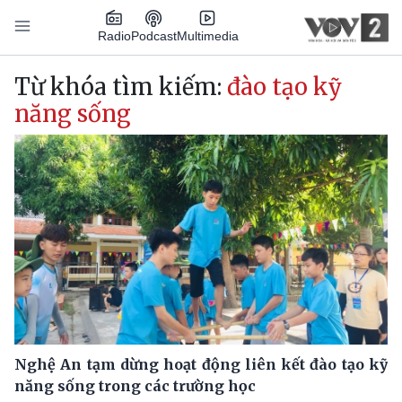
Nhảy đến nội dung
Podcast
Radio
Multimedia
Main navigation
Từ khóa tìm kiếm:
đào tạo kỹ
năng sống
Nghệ An tạm dừng hoạt động liên kết đào tạo kỹ
năng sống trong các trường học