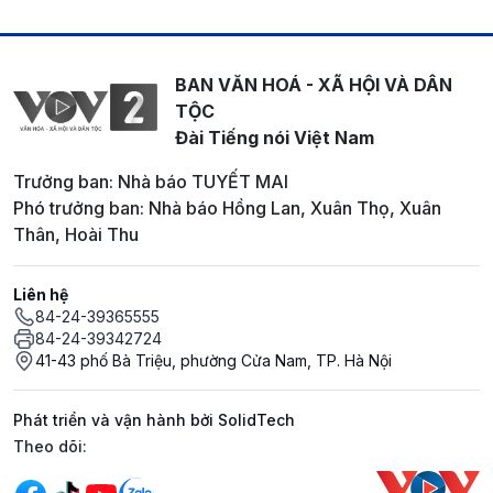
BAN VĂN HOÁ - XÃ HỘI VÀ DÂN
TỘC
Đài Tiếng nói Việt Nam
Trưởng ban: Nhà báo TUYẾT MAI
Phó trưởng ban: Nhà báo Hồng Lan, Xuân Thọ, Xuân
Thân, Hoài Thu
Liên hệ
84-24-39365555
84-24-39342724
41-43 phố Bà Triệu, phường Cửa Nam, TP. Hà Nội
Phát triển và vận hành bởi SolidTech
Mạng xã hội
Theo dõi: