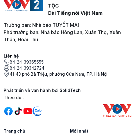
TỘC
Đài Tiếng nói Việt Nam
Trưởng ban: Nhà báo TUYẾT MAI
Phó trưởng ban: Nhà báo Hồng Lan, Xuân Thọ, Xuân
Thân, Hoài Thu
Liên hệ
84-24-39365555
84-24-39342724
41-43 phố Bà Triệu, phường Cửa Nam, TP. Hà Nội
Phát triển và vận hành bởi SolidTech
Mạng xã hội
Theo dõi:
Trang chủ
Mới nhất