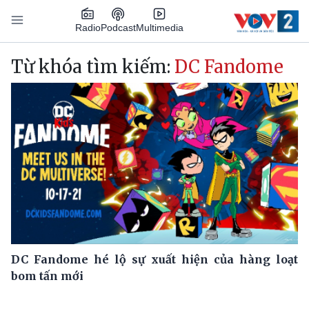
Nhảy đến nội dung
Podcast
Radio
Multimedia
Main navigation
Từ khóa tìm kiếm:
DC Fandome
DC Fandome hé lộ sự xuất hiện của hàng loạt
bom tấn mới