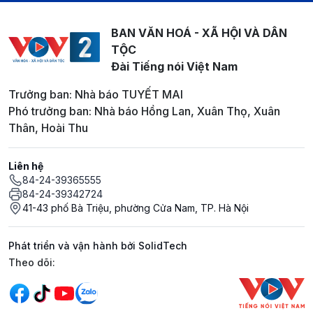
BAN VĂN HOÁ - XÃ HỘI VÀ DÂN
TỘC
Đài Tiếng nói Việt Nam
Trưởng ban: Nhà báo TUYẾT MAI
Phó trưởng ban: Nhà báo Hồng Lan, Xuân Thọ, Xuân
Thân, Hoài Thu
Liên hệ
84-24-39365555
84-24-39342724
41-43 phố Bà Triệu, phường Cửa Nam, TP. Hà Nội
Phát triển và vận hành bởi SolidTech
Mạng xã hội
Theo dõi: