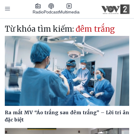
Nhảy đến nội dung
Podcast
Radio
Multimedia
Main navigation
Từ khóa tìm kiếm:
đêm trắng
Ra mắt MV “Áo trắng sau đêm trắng” – Lời tri ân
đặc biệt