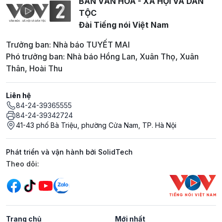
BAN VĂN HOÁ - XÃ HỘI VÀ DÂN
TỘC
Đài Tiếng nói Việt Nam
Trưởng ban: Nhà báo TUYẾT MAI
Phó trưởng ban: Nhà báo Hồng Lan, Xuân Thọ, Xuân
Thân, Hoài Thu
Liên hệ
84-24-39365555
84-24-39342724
41-43 phố Bà Triệu, phường Cửa Nam, TP. Hà Nội
Phát triển và vận hành bởi SolidTech
Mạng xã hội
Theo dõi:
Trang chủ
Mới nhất