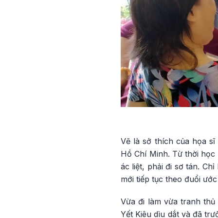
Vẽ là sở thích của họa s
Hồ Chí Minh. Từ thời học
ác liệt, phải đi sơ tán. C
mới tiếp tục theo đuổi ướ
Vừa đi làm vừa tranh th
Yết Kiêu dìu dắt và đã tr