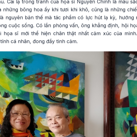
. Cái lạ trong tranh của họa sĩ Nguyễn Chính là màu sắ
là những bông hoa ấy khi tươi khi khô, cũng là những chiế
 là nguyên bản thế mà tác phẩm có lực hút lạ kỳ, hướng
rong cuộc sống. Có lần phỏng vấn, ông khẳng định, hội họ
i họa sĩ mới thể hiện chân thật nhất cảm xúc của mình
ính cá nhân, đong đầy tình cảm.