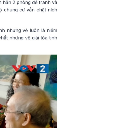
h hẳn 2 phòng để tranh và
hộ chung cư vẫn chật ních
nh nhưng vẽ luôn là niềm
ất nhưng vẽ giải tỏa tinh