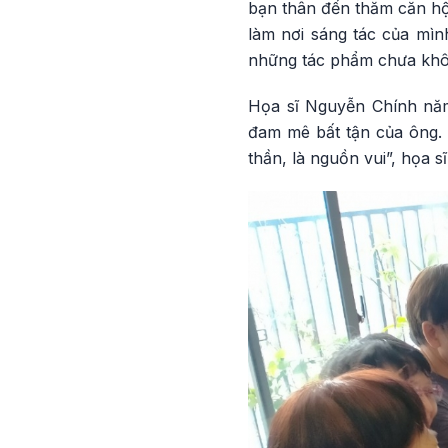
bạn thân đến thăm căn hộ
làm nơi sáng tác của mìn
những tác phẩm chưa khô
Họa sĩ Nguyễn Chính năm
đam mê bất tận của ông. “
thần, là nguồn vui”, họa 