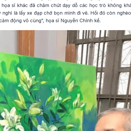
 họa sĩ khác đã chăm chút dạy dỗ các học trò không khá
 nghỉ là lấy xe đạp chở bọn mình đi vẽ. Hồi đó còn nghèo
ôi cảm động vô cùng”, họa sĩ Nguyễn Chính kể.