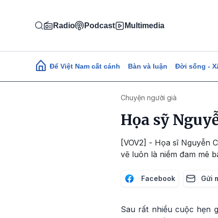
Nhảy đến nội dung
Radio
Podcast
Multimedia
Main navigation
Để Việt Nam cất cánh
Bàn và luận
Đời sống - X
Chuyện người già
Họa sỹ Nguyễ
[VOV2] - Họa sĩ Nguyễn C
vẽ luôn là niềm đam mê bấ
Facebook
Gửi 
Sau rất nhiều cuộc hẹn 