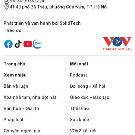
84-24-39342724
41-43 phố Bà Triệu, phường Cửa Nam, TP. Hà Nội
Phát triển và vận hành bởi SolidTech
Mạng xã hội
Theo dõi:
Trang chủ
Mới nhất
Xem nhiều
Podcast
Bàn và luận
Đời sống - Xã hội
Xóa nhà tạm, nhà dột nát
Giáo dục - Đào tạo
Văn hóa - Giải trí
Thể thao
Pháp luật
Sức khỏe
Chuyện người già
VOV2 kết nối