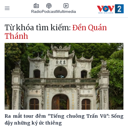
Nhảy đến nội dung
Podcast
Radio
Multimedia
Main navigation
Từ khóa tìm kiếm:
Đền Quán
Thánh
Ra mắt tour đêm "Tiếng chuông Trấn Vũ": Sống
dậy những ký ức thiêng