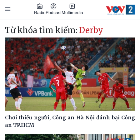
Nhảy đến nội dung
Podcast
Radio
Multimedia
Main navigation
Từ khóa tìm kiếm:
Derby
Chơi thiếu người, Công an Hà Nội đánh bại Công
an TP.HCM