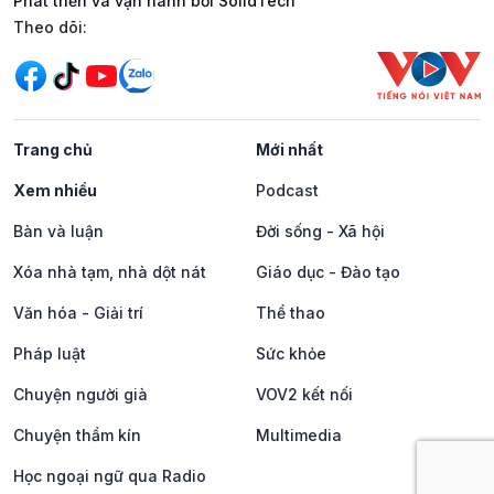
Phát triển và vận hành bởi SolidTech
Mạng xã hội
Theo dõi:
Trang chủ
Mới nhất
Xem nhiều
Podcast
Bàn và luận
Đời sống - Xã hội
Xóa nhà tạm, nhà dột nát
Giáo dục - Đào tạo
Văn hóa - Giải trí
Thể thao
Pháp luật
Sức khỏe
Chuyện người già
VOV2 kết nối
Chuyện thầm kín
Multimedia
Học ngoại ngữ qua Radio