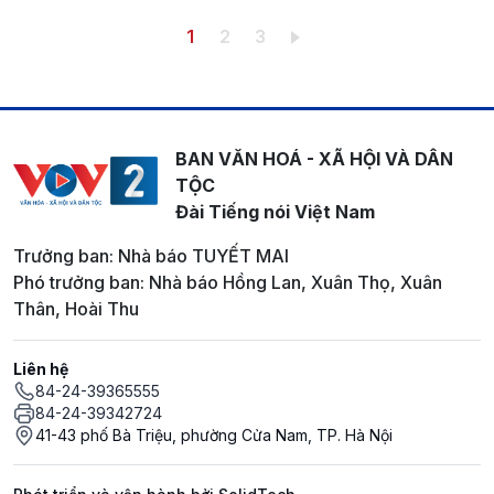
Pagination
Trang hiện thời
Trang
Trang
1
2
3
BAN VĂN HOÁ - XÃ HỘI VÀ DÂN
TỘC
Đài Tiếng nói Việt Nam
Trưởng ban: Nhà báo TUYẾT MAI
Phó trưởng ban: Nhà báo Hồng Lan, Xuân Thọ, Xuân
Thân, Hoài Thu
Liên hệ
84-24-39365555
84-24-39342724
41-43 phố Bà Triệu, phường Cửa Nam, TP. Hà Nội