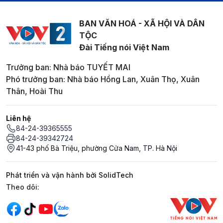
BAN VĂN HOÁ - XÃ HỘI VÀ DÂN
TỘC
Đài Tiếng nói Việt Nam
Trưởng ban: Nhà báo TUYẾT MAI
Phó trưởng ban: Nhà báo Hồng Lan, Xuân Thọ, Xuân
Thân, Hoài Thu
Liên hệ
84-24-39365555
84-24-39342724
41-43 phố Bà Triệu, phường Cửa Nam, TP. Hà Nội
Phát triển và vận hành bởi SolidTech
Mạng xã hội
Theo dõi: