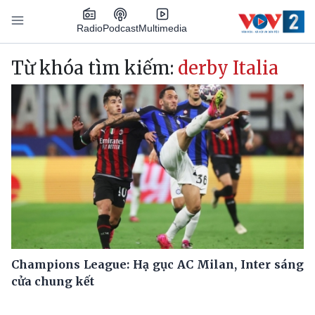
Nhảy đến nội dung
Podcast
Radio
Multimedia
Main navigation
Từ khóa tìm kiếm:
derby Italia
Champions League: Hạ gục AC Milan, Inter sáng
cửa chung kết