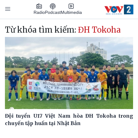
Nhảy đến nội dung
Podcast
Radio
Multimedia
Main navigation
Từ khóa tìm kiếm:
ĐH Tokoha
Đội tuyển U17 Việt Nam hòa ĐH Tokoha trong
chuyến tập huấn tại Nhật Bản