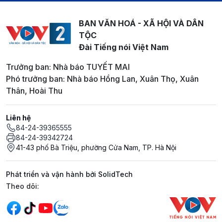
BAN VĂN HOÁ - XÃ HỘI VÀ DÂN
TỘC
Đài Tiếng nói Việt Nam
Trưởng ban: Nhà báo TUYẾT MAI
Phó trưởng ban: Nhà báo Hồng Lan, Xuân Thọ, Xuân
Thân, Hoài Thu
Liên hệ
84-24-39365555
84-24-39342724
41-43 phố Bà Triệu, phường Cửa Nam, TP. Hà Nội
Phát triển và vận hành bởi SolidTech
Mạng xã hội
Theo dõi: