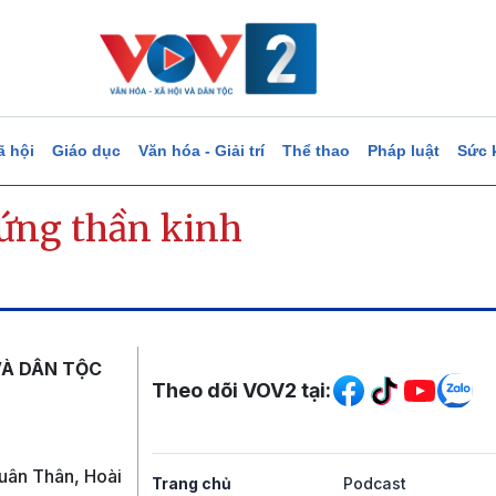
ã hội
Giáo dục
Văn hóa - Giải trí
Thể thao
Pháp luật
Sức 
hứng thần kinh
Mạng xã hội
VÀ DÂN TỘC
Theo dõi VOV2 tại:
uân Thân, Hoài
Trang chủ
Podcast