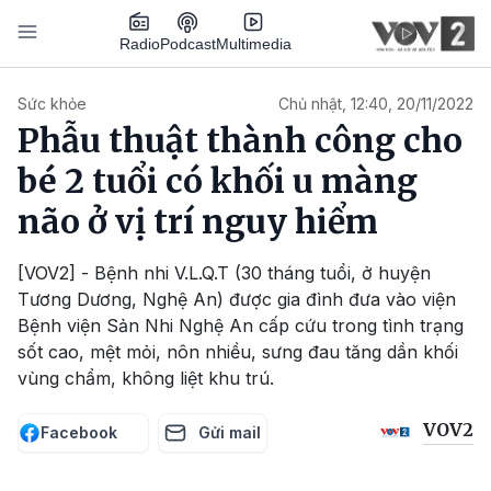
Nhảy đến nội dung
Podcast
Radio
Multimedia
Main navigation
Sức khỏe
Chủ nhật, 12:40, 20/11/2022
Phẫu thuật thành công cho
bé 2 tuổi có khối u màng
não ở vị trí nguy hiểm
[VOV2] - Bệnh nhi V.L.Q.T (30 tháng tuổi, ở huyện
Tương Dương, Nghệ An) được gia đình đưa vào viện
Bệnh viện Sản Nhi Nghệ An cấp cứu trong tình trạng
sốt cao, mệt mỏi, nôn nhiều, sưng đau tăng dần khối
vùng chẩm, không liệt khu trú.
VOV2
Facebook
Gửi mail