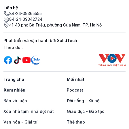
Liên hệ
84-24-39365555
84-24-39342724
41-43 phố Bà Triệu, phường Cửa Nam, TP. Hà Nội
Phát triển và vận hành bởi SolidTech
Mạng xã hội
Theo dõi:
Trang chủ
Mới nhất
Xem nhiều
Podcast
Bàn và luận
Đời sống - Xã hội
Xóa nhà tạm, nhà dột nát
Giáo dục - Đào tạo
Văn hóa - Giải trí
Thể thao