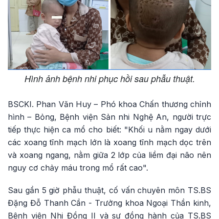
Hình ảnh bệnh nhi phục hồi sau phẫu thuật.
BSCKI. Phan Văn Huy – Phó khoa Chấn thương chỉnh
hình – Bỏng, Bệnh viện Sản nhi Nghệ An, người trực
tiếp thực hiện ca mổ cho biết: "Khối u nằm ngay dưới
các xoang tĩnh mạch lớn là xoang tĩnh mạch dọc trên
và xoang ngang, nằm giữa 2 lớp của liềm đại não nên
nguy cơ chảy máu trong mổ rất cao".
Sau gần 5 giờ phẫu thuật, cố vấn chuyên môn TS.BS
Đặng Đỗ Thanh Cần - Trưởng khoa Ngoại Thần kinh,
Bệnh viện Nhi Đồng II và sự đồng hành của TS.BS