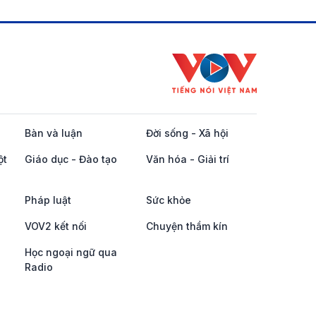
Bàn và luận
Đời sống - Xã hội
ột
Giáo dục - Đào tạo
Văn hóa - Giải trí
Pháp luật
Sức khỏe
VOV2 kết nối
Chuyện thầm kín
Học ngoại ngữ qua
Radio