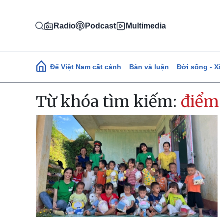
Nhảy đến nội dung
Radio
Podcast
Multimedia
Main navigation
Để Việt Nam cất cánh
Bàn và luận
Đời sống - X
Từ khóa tìm kiếm:
điểm