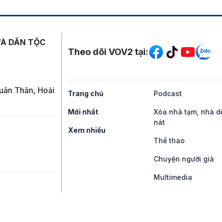
Mạng xã hội
VÀ DÂN TỘC
Theo dõi VOV2 tại:
uân Thân, Hoài
Trang chủ
Podcast
Mới nhất
Xóa nhà tạm, nhà d
nát
Xem nhiều
Thể thao
Chuyện người già
Multimedia