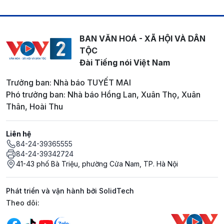
BAN VĂN HOÁ - XÃ HỘI VÀ DÂN
TỘC
Đài Tiếng nói Việt Nam
Trưởng ban: Nhà báo TUYẾT MAI
Phó trưởng ban: Nhà báo Hồng Lan, Xuân Thọ, Xuân
Thân, Hoài Thu
Liên hệ
84-24-39365555
84-24-39342724
41-43 phố Bà Triệu, phường Cửa Nam, TP. Hà Nội
Phát triển và vận hành bởi SolidTech
Mạng xã hội
Theo dõi: