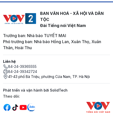
BAN VĂN HOÁ - XÃ HỘI VÀ DÂN
TỘC
Đài Tiếng nói Việt Nam
Trưởng ban: Nhà báo TUYẾT MAI
Phó trưởng ban: Nhà báo Hồng Lan, Xuân Thọ, Xuân
Thân, Hoài Thu
Liên hệ
84-24-39365555
84-24-39342724
41-43 phố Bà Triệu, phường Cửa Nam, TP. Hà Nội
Phát triển và vận hành bởi SolidTech
Mạng xã hội
Theo dõi: