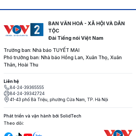
BAN VĂN HOÁ - XÃ HỘI VÀ DÂN
TỘC
Đài Tiếng nói Việt Nam
Trưởng ban: Nhà báo TUYẾT MAI
Phó trưởng ban: Nhà báo Hồng Lan, Xuân Thọ, Xuân
Thân, Hoài Thu
Liên hệ
84-24-39365555
84-24-39342724
41-43 phố Bà Triệu, phường Cửa Nam, TP. Hà Nội
Phát triển và vận hành bởi SolidTech
Mạng xã hội
Theo dõi: