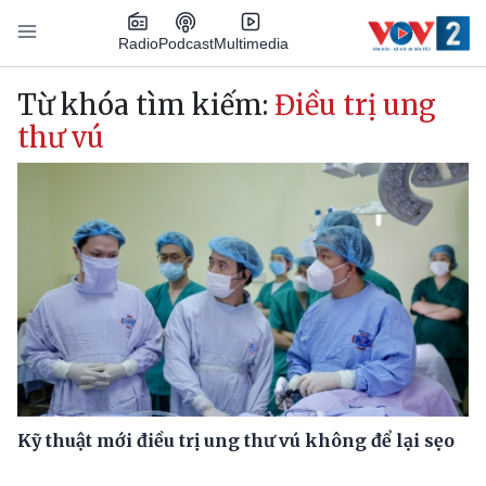
Nhảy đến nội dung
Podcast
Radio
Multimedia
Main navigation
Từ khóa tìm kiếm:
Điều trị ung
thư vú
Kỹ thuật mới điều trị ung thư vú không để lại sẹo