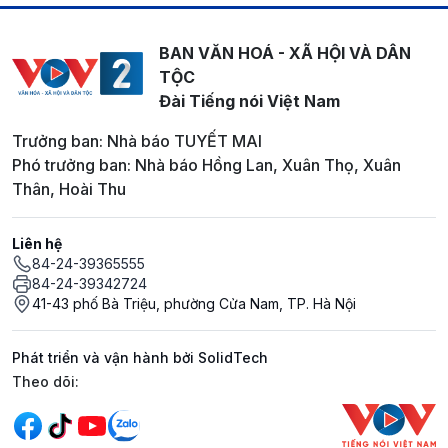
BAN VĂN HOÁ - XÃ HỘI VÀ DÂN
TỘC
Đài Tiếng nói Việt Nam
Trưởng ban: Nhà báo TUYẾT MAI
Phó trưởng ban: Nhà báo Hồng Lan, Xuân Thọ, Xuân
Thân, Hoài Thu
Liên hệ
84-24-39365555
84-24-39342724
41-43 phố Bà Triệu, phường Cửa Nam, TP. Hà Nội
Phát triển và vận hành bởi SolidTech
Mạng xã hội
Theo dõi: