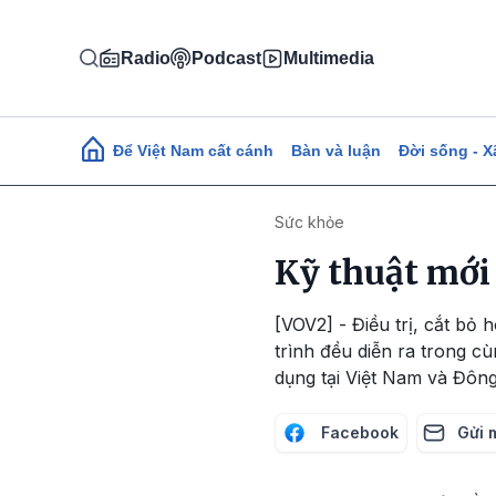
Nhảy đến nội dung
Radio
Podcast
Multimedia
Main navigation
Để Việt Nam cất cánh
Bàn và luận
Đời sống - X
Sức khỏe
Kỹ thuật mới 
[VOV2] - Điều trị, cắt bỏ
trình đều diễn ra trong c
dụng tại Việt Nam và Đôn
Facebook
Gửi 