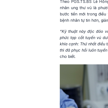
Theo PGS.TS.BS Lê Hồng
nhân ung thư vú là phươn
bước tiến mới trong điều
bệnh nhân tự tin hơn, giảm
“Kỹ thuật này độc đáo v
phức tạp cắt tuyến vú dư
khía cạnh: Thứ nhất điều 
thì đã phục hồi luôn tuyến
cho biết.