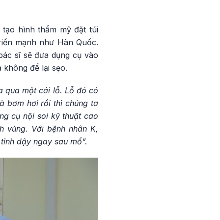
 tạo hình thẩm mỹ đặt túi
triển mạnh như Hàn Quốc.
bác sĩ sẽ đưa dụng cụ vào
 không để lại sẹo.
ưa qua một cái lỗ. Lỗ đó có
bơm hơi rồi thì chúng ta
ng cụ nội soi kỹ thuật cao
h vùng. Với bệnh nhân K,
i tỉnh dậy ngay sau mổ”.