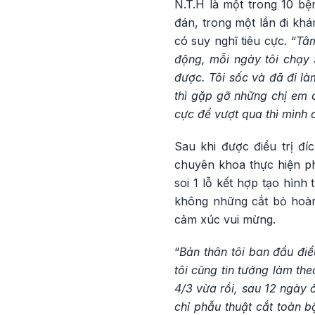
N.T.H là một trong 10 bệ
đán, trong một lần đi khá
có suy nghĩ tiêu cực.
“Tâm
động, mỗi ngày tôi chạy 
được. Tôi sốc và đã đi là
thì gặp gỡ những chị em c
cực để vượt qua thì mình
Sau khi được điều trị đí
chuyên khoa thực hiện p
soi 1 lỗ kết hợp tạo hình
không những cắt bỏ hoàn
cảm xúc vui mừng.
“
Bản thân tôi ban đầu điều
tôi cũng tin tưởng làm th
4/3 vừa rồi, sau 12 ngày ở
chỉ phẫu thuật cắt toàn b