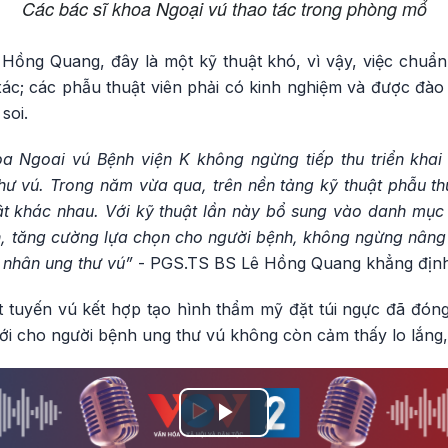
Các bác sĩ khoa Ngoại vú thao tác trong phòng mổ
ồng Quang, đây là một kỹ thuật khó, vì vậy, việc chuẩn
xác; các phẫu thuật viên phải có kinh nghiệm và được đào
soi.
oa Ngoai vú Bệnh viện K không ngừng tiếp thu triển khai
ư vú. Trong năm vừa qua, trên nền tảng kỹ thuật phẫu thu
huật khác nhau. Với kỹ thuật lần này bổ sung vào danh mụ
, tăng cường lựa chọn cho người bệnh, không ngừng nâng c
 nhân ung thư vú”
- PGS.TS BS Lê Hồng Quang khẳng định
ắt tuyến vú kết hợp tạo hình thẩm mỹ đặt túi ngực đã đón
i cho người bệnh ung thư vú không còn cảm thấy lo lắng, 
Play