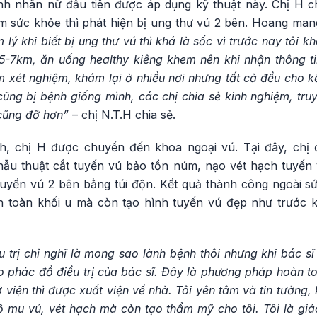
nh nhân nữ đầu tiên được áp dụng kỹ thuật này. Chị H c
m sức khỏe thì phát hiện bị ung thư vú 2 bên. Hoang mang,
 lý khi biết bị ung thư vú thì khá là sốc vì trước nay tôi k
5-7km, ăn uống healthy kiêng khem nên khi nhận thông t
m xét nghiệm, khám lại ở nhiều nơi nhưng tất cả đều cho 
ũng bị bệnh giống mình, các chị chia sẻ kinh nghiệm, tru
 cũng đỡ hơn”
– chị N.T.H chia sẻ.
ch, chị H được chuyển đến khoa ngoại vú. Tại đây, chị
hẫu thuật cắt tuyến vú bảo tồn núm, nạo vét hạch tuyến
 tuyến vú 2 bên bằng túi độn. Kết quả thành công ngoài s
 toàn khối u mà còn tạo hình tuyến vú đẹp như trước k
 trị chỉ nghĩ là mong sao lành bệnh thôi nhưng khi bác sĩ 
eo phác đồ điều trị của bác sĩ. Đây là phương pháp hoàn t
 viện thì được xuất viện về nhà. Tôi yên tâm và tin tưởng,
ộ mu vú, vét hạch mà còn tạo thẩm mỹ cho tôi. Tôi là giá