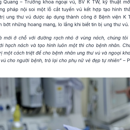
 Quang – Trưởng khoa ngoại vú, BV K TW, kỹ thuật mớ
g pháp nội soi một lỗ cắt tuyến vú kết hợp tạo hình th
 trị ung thư vú được áp dụng thành công ở Bệnh viện K 
 bớt những hoang mang, lo lắng khi biết tin bị ung thư vú.
à mới ở chỗ với đường rạch nhỏ ở vùng nách, chúng tôi 
ới hạch nách và tạo hình luôn một thì cho bệnh nhân. C
trị một cách triệt để cho bệnh nhân ung thư vú và ngoại kh
 vú cho người bệnh, trả lại cho phụ nữ vẻ đẹp tự nhiên”
– P