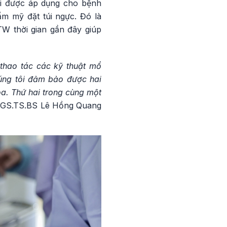
i được áp dụng cho bệnh
ẩm mỹ đặt túi ngực. Đó là
TW thời gian gần đây giúp
thao tác các kỹ thuật mổ
húng tôi đảm bảo được hai
oa. Thứ hai trong cùng một
GS.TS.BS Lê Hồng Quang