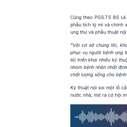
Cũng theo PGS.TS BS Lê H
phẫu tích tỷ mỉ và chính 
ung thư và phẫu thuật nội 
“Với cơ sở chúng tôi, kh
phục vụ người bệnh ung th
tôi triển khai nhiều kỹ t
nhóm bệnh nhân nhất định
chất lượng sống cho bệnh
Kỹ thuật nội soi một lỗ c
nước nhà, mở ra cơ hội mớ