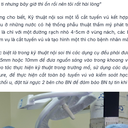
 ti nhưng bây giờ thì ổn rồi nên tôi rất hài lòng
”
cho biết, Kỹ thuật nội soi một lỗ cắt tuyến vú kết hợp
ều ở những nước có hệ thống phẫu thuật thẩm mỹ phát 
 là chỉ với một đường rạch nhỏ 4-5cm ở vùng nách, các 
ệm vụ là cắt tuyến vú và tạo hình một thì cho bệnh nhân mà
c biệt là trong kỹ thuật nội soi thì các dụng cụ đều phải đ
g 5mm hoặc 10mm để đưa nguồn sáng vào trong khoang và 
ao tác thực hiện kỹ thuật trong trường mổ, sử dụng các dụ
re, để thực hiện cắt toàn bộ tuyến vú và kiểm soát hạc
 khối u, đặt túi ngực 2 bên cho BN để đảm bảo BN tự tin kh