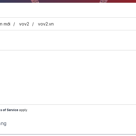
Video
ến mới
vov2
vov2.vn
s of Service
apply.
ăng