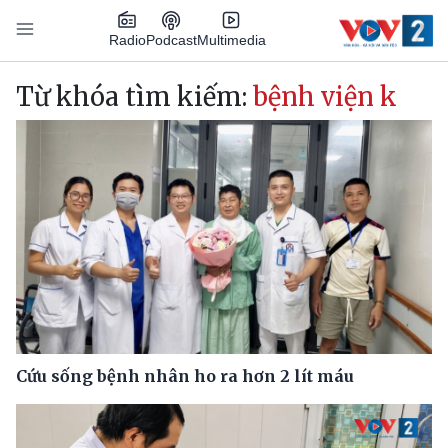
Nhảy đến nội dung
Podcast
Radio
Multimedia
Main navigation
Từ khóa tìm kiếm:
bệnh viện k
Cứu sống bệnh nhân ho ra hơn 2 lít máu