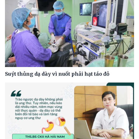
Suýt thủng dạ dày vì nuốt phải hạt táo đỏ