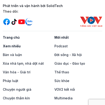
Phát triển và vận hành bởi SolidTech
Mạng xã hội
Theo dõi:
Trang chủ
Mới nhất
Xem nhiều
Podcast
Bàn và luận
Đời sống - Xã hội
Xóa nhà tạm, nhà dột nát
Giáo dục - Đào tạo
Văn hóa - Giải trí
Thể thao
Pháp luật
Sức khỏe
Chuyện người già
VOV2 kết nối
Chuyện thầm kín
Multimedia