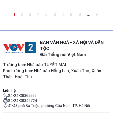
Pagination
Trang hiện thời
Trang
Trang
Trang
Trang
Trang
Trang
Trang
Trang
1
2
3
4
5
6
7
8
9
…
BAN VĂN HOÁ - XÃ HỘI VÀ DÂN
TỘC
Đài Tiếng nói Việt Nam
Trưởng ban: Nhà báo TUYẾT MAI
Phó trưởng ban: Nhà báo Hồng Lan, Xuân Thọ, Xuân
Thân, Hoài Thu
Liên hệ
84-24-39365555
84-24-39342724
41-43 phố Bà Triệu, phường Cửa Nam, TP. Hà Nội