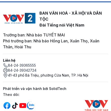
BAN VĂN HOÁ - XÃ HỘI VÀ DÂN
TỘC
Đài Tiếng nói Việt Nam
Trưởng ban: Nhà báo TUYẾT MAI
Phó trưởng ban: Nhà báo Hồng Lan, Xuân Thọ, Xuân
Thân, Hoài Thu
Liên hệ
84-24-39365555
84-24-39342724
41-43 phố Bà Triệu, phường Cửa Nam, TP. Hà Nội
Phát triển và vận hành bởi SolidTech
Mạng xã hội
Theo dõi: