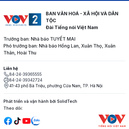
BAN VĂN HOÁ - XÃ HỘI VÀ DÂN
TỘC
Đài Tiếng nói Việt Nam
Trưởng ban: Nhà báo TUYẾT MAI
Phó trưởng ban: Nhà báo Hồng Lan, Xuân Thọ, Xuân
Thân, Hoài Thu
Liên hệ
84-24-39365555
84-24-39342724
41-43 phố Bà Triệu, phường Cửa Nam, TP. Hà Nội
Phát triển và vận hành bởi SolidTech
Mạng xã hội
Theo dõi: