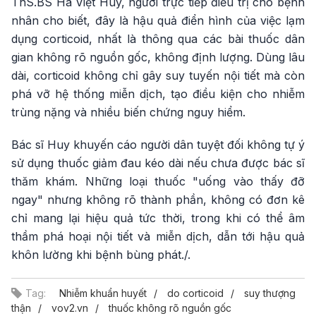
ThS.BS Hà Việt Huy, người trực tiếp điều trị cho bệnh
nhân cho biết, đây là hậu quả điển hình của việc lạm
dụng corticoid, nhất là thông qua các bài thuốc dân
gian không rõ nguồn gốc, không định lượng. Dùng lâu
dài, corticoid không chỉ gây suy tuyến nội tiết mà còn
phá vỡ hệ thống miễn dịch, tạo điều kiện cho nhiễm
trùng nặng và nhiều biến chứng nguy hiểm.
Bác sĩ Huy khuyến cáo người dân tuyệt đối không tự ý
sử dụng thuốc giảm đau kéo dài nếu chưa được bác sĩ
thăm khám. Những loại thuốc "uống vào thấy đỡ
ngay" nhưng không rõ thành phần, không có đơn kê
chỉ mang lại hiệu quả tức thời, trong khi có thể âm
thầm phá hoại nội tiết và miễn dịch, dẫn tới hậu quả
khôn lường khi bệnh bùng phát./.
Tag:
Nhiễm khuẩn huyết
do corticoid
suy thượng
thận
vov2.vn
thuốc không rõ nguồn gốc