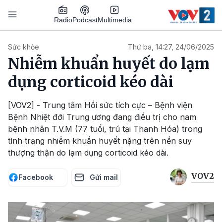
Nhảy đến nội dung
Podcast
Radio
Multimedia
Main navigation
Sức khỏe
Thứ ba, 14:27, 24/06/2025
Nhiễm khuẩn huyết do lạm
dụng corticoid kéo dài
[VOV2] - Trung tâm Hồi sức tích cực – Bệnh viện
Bệnh Nhiệt đới Trung ương đang điều trị cho nam
bệnh nhân T.V.M (77 tuổi, trú tại Thanh Hóa) trong
tình trạng nhiễm khuẩn huyết nặng trên nền suy
thượng thận do lạm dụng corticoid kéo dài.
VOV2
Facebook
Gửi mail