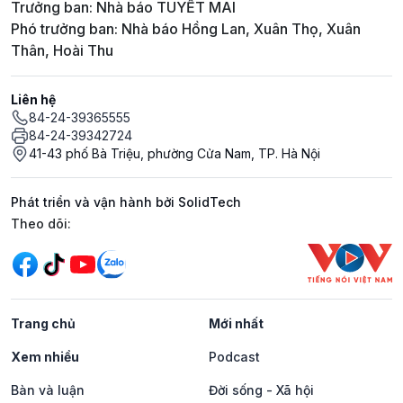
Trưởng ban: Nhà báo TUYẾT MAI
Phó trưởng ban: Nhà báo Hồng Lan, Xuân Thọ, Xuân
Thân, Hoài Thu
Liên hệ
84-24-39365555
84-24-39342724
41-43 phố Bà Triệu, phường Cửa Nam, TP. Hà Nội
Phát triển và vận hành bởi SolidTech
Mạng xã hội
Theo dõi:
Trang chủ
Mới nhất
Xem nhiều
Podcast
Bàn và luận
Đời sống - Xã hội