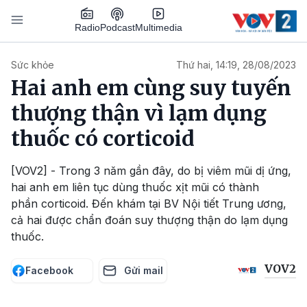
Nhảy đến nội dung
Podcast
Radio
Multimedia
Main navigation
Sức khỏe
Thứ hai, 14:19, 28/08/2023
Hai anh em cùng suy tuyến
thượng thận vì lạm dụng
thuốc có corticoid
[VOV2] - Trong 3 năm gần đây, do bị viêm mũi dị ứng,
hai anh em liên tục dùng thuốc xịt mũi có thành
phần corticoid. Đến khám tại BV Nội tiết Trung ương,
cả hai được chẩn đoán suy thượng thận do lạm dụng
thuốc.
VOV2
Facebook
Gửi mail