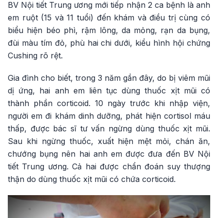
BV Nội tiết Trung ương mới tiếp nhận 2 ca bệnh là anh
em ruột (15 và 11 tuổi) đến khám và điều trị cùng có
biểu hiện béo phì, rậm lông, da mỏng, rạn da bụng,
đùi màu tím đỏ, phù hai chi dưới, kiểu hình hội chứng
Cushing rõ rệt.
Gia đình cho biết, trong 3 năm gần đây, do bị viêm mũi
dị ứng, hai anh em liên tục dùng thuốc xịt mũi có
thành phần corticoid. 10 ngày trước khi nhập viện,
người em đi khám dinh dưỡng, phát hiện cortisol máu
thấp, được bác sĩ tư vấn ngừng dùng thuốc xịt mũi.
Sau khi ngừng thuốc, xuất hiện mệt mỏi, chán ăn,
chướng bụng nên hai anh em được đưa đến BV Nội
tiết Trung ương. Cả hai được chẩn đoán suy thượng
thận do dùng thuốc xịt mũi có chứa corticoid.