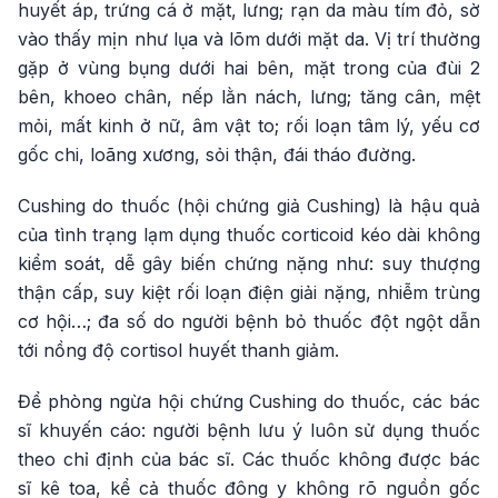
huyết áp, trứng cá ở mặt, lưng; rạn da màu tím đỏ, sờ
vào thấy mịn như lụa và lõm dưới mặt da. Vị trí thường
gặp ở vùng bụng dưới hai bên, mặt trong của đùi 2
bên, khoeo chân, nếp lằn nách, lưng; tăng cân, mệt
mỏi, mất kinh ở nữ, âm vật to; rối loạn tâm lý, yếu cơ
gốc chi, loãng xương, sỏi thận, đái tháo đường.
Cushing do thuốc (hội chứng giả Cushing) là hậu quả
của tình trạng lạm dụng thuốc corticoid kéo dài không
kiểm soát, dễ gây biến chứng nặng như: suy thượng
thận cấp, suy kiệt rối loạn điện giải nặng, nhiễm trùng
cơ hội…; đa số do người bệnh bỏ thuốc đột ngột dẫn
tới nồng độ cortisol huyết thanh giảm.
Để phòng ngừa hội chứng Cushing do thuốc, các bác
sĩ khuyến cáo: người bệnh lưu ý luôn sử dụng thuốc
theo chỉ định của bác sĩ. Các thuốc không được bác
sĩ kê toa, kể cả thuốc đông y không rõ nguồn gốc