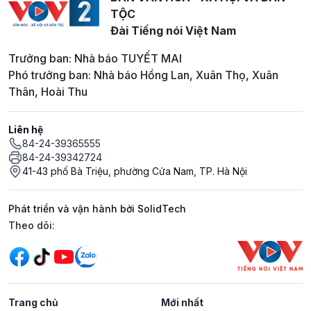
TỘC
Đài Tiếng nói Việt Nam
Trưởng ban: Nhà báo TUYẾT MAI
Phó trưởng ban: Nhà báo Hồng Lan, Xuân Thọ, Xuân
Thân, Hoài Thu
Liên hệ
84-24-39365555
84-24-39342724
41-43 phố Bà Triệu, phường Cửa Nam, TP. Hà Nội
Phát triển và vận hành bởi SolidTech
Mạng xã hội
Theo dõi:
Trang chủ
Mới nhất