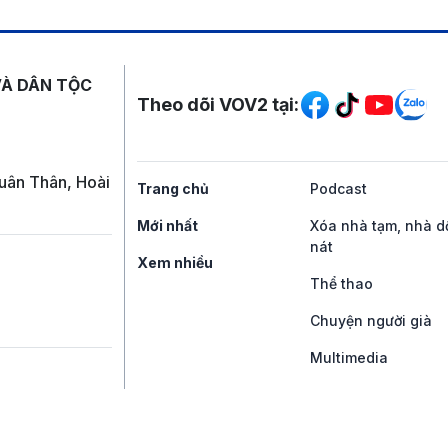
Mạng xã hội
VÀ DÂN TỘC
Theo dõi VOV2 tại:
uân Thân, Hoài
Trang chủ
Podcast
Mới nhất
Xóa nhà tạm, nhà d
nát
Xem nhiều
Thể thao
Chuyện người già
Multimedia