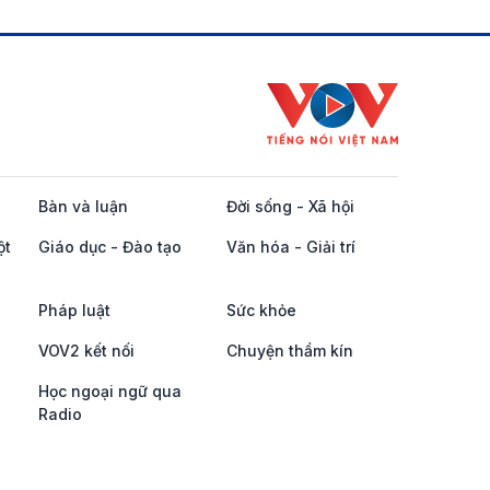
Bàn và luận
Đời sống - Xã hội
ột
Giáo dục - Đào tạo
Văn hóa - Giải trí
Pháp luật
Sức khỏe
VOV2 kết nối
Chuyện thầm kín
Học ngoại ngữ qua
Radio