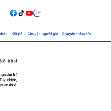
khỏe
Kết nối
Chuyện người già
Chuyện thầm kín
 kê khai
ng/năm trở
Tuy nhiên,
quan thuế.