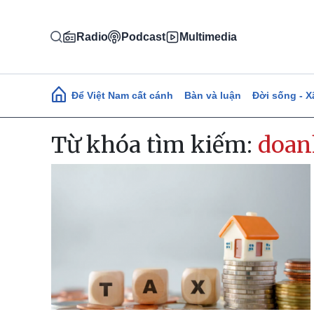
Nhảy đến nội dung
Radio
Podcast
Multimedia
Main navigation
Để Việt Nam cất cánh
Bàn và luận
Đời sống - X
Từ khóa tìm kiếm:
doanh