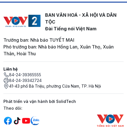
BAN VĂN HOÁ - XÃ HỘI VÀ DÂN
TỘC
Đài Tiếng nói Việt Nam
Trưởng ban: Nhà báo TUYẾT MAI
Phó trưởng ban: Nhà báo Hồng Lan, Xuân Thọ, Xuân
Thân, Hoài Thu
Liên hệ
84-24-39365555
84-24-39342724
41-43 phố Bà Triệu, phường Cửa Nam, TP. Hà Nội
Phát triển và vận hành bởi SolidTech
Mạng xã hội
Theo dõi: