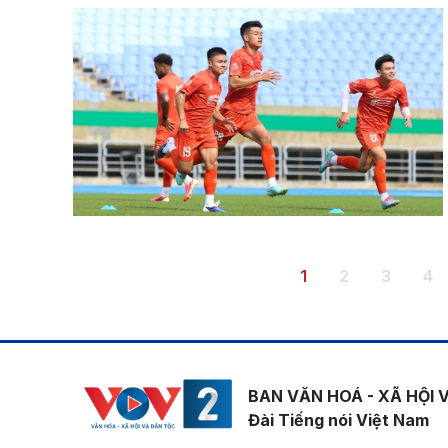
Pagination
Trang hiện thời
Trang
Trang
Tr
1
2
3
4
BAN VĂN HOÁ - XÃ HỘI 
Đài Tiếng nói Việt Nam