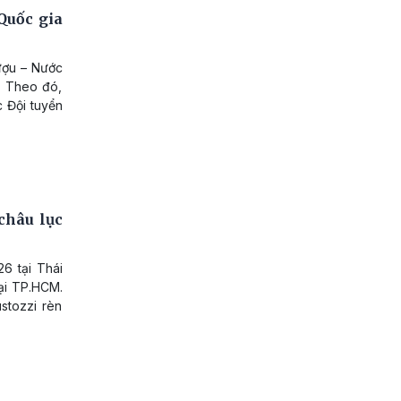
Quốc gia
ượu – Nước
. Theo đó,
c Đội tuyển
châu lục
6 tại Thái
tại TP.HCM.
ustozzi rèn