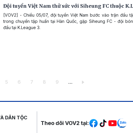
Đội tuyển Việt Nam thử sức với Siheung FC thuộc K.
[VOV2] - Chiều 05/07, đội tuyển Việt Nam bước vào trận đấu tậ
trong chuyến tập huấn tại Hàn Quốc, gặp Siheung FC - đội bón
đấu tại K.League 3.
ang
Trang
Trang
Trang
Trang
Trang
5
6
7
8
9
…
Mạng xã hội
VÀ DÂN TỘC
Theo dõi VOV2 tại: