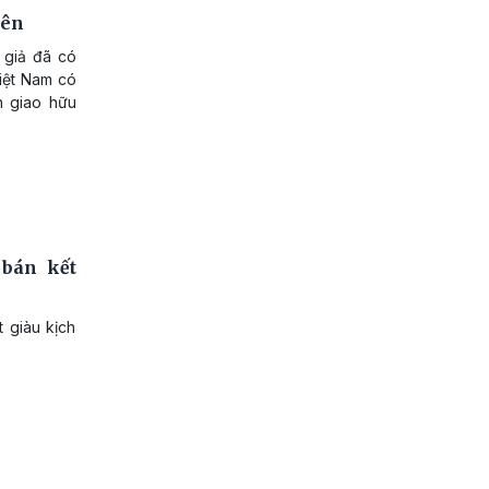
yên
 giả đã có
Việt Nam có
n giao hữu
 bán kết
t giàu kịch