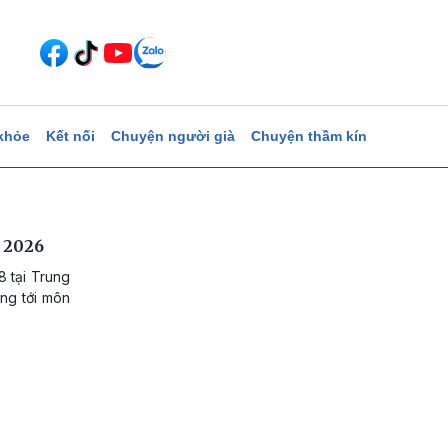
khỏe
Kết nối
Chuyện người già
Chuyện thầm kín
D 2026
8 tại Trung
ớng tới môn