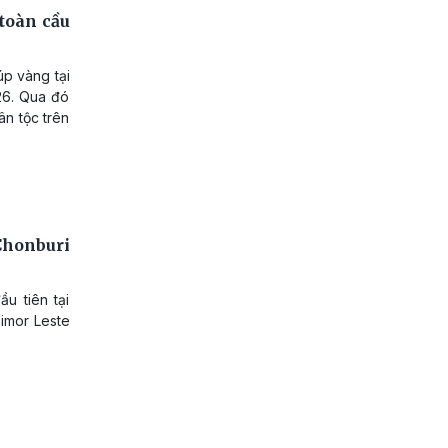
toàn cầu
úp vàng tại
26. Qua đó
ân tộc trên
Chonburi
u tiên tại
Timor Leste