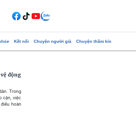
khỏe
Kết nối
Chuyện người già
Chuyện thầm kín
 vệ động
dân. Trong
p cận, việc
à điều hoàn