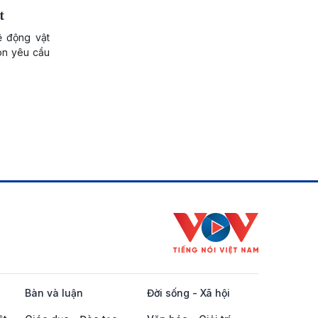
t
ệ động vật
òn yêu cầu
Bàn và luận
Đời sống - Xã hội