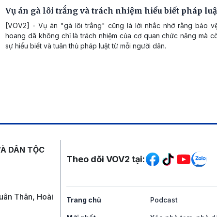
Vụ án gà lôi trắng và trách nhiệm hiểu biết pháp luậ
[VOV2] - Vụ án "gà lôi trắng" cũng là lời nhắc nhở rằng bảo v
hoang dã không chỉ là trách nhiệm của cơ quan chức năng mà c
sự hiểu biết và tuân thủ pháp luật từ mỗi người dân.
Mạng xã hội
VÀ DÂN TỘC
Theo dõi VOV2 tại:
uân Thân, Hoài
Trang chủ
Podcast