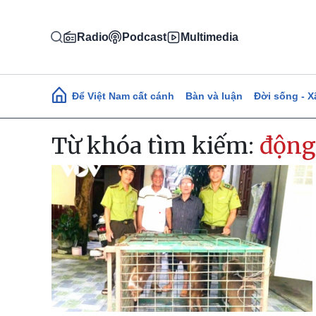
Nhảy đến nội dung
Radio
Podcast
Multimedia
Main navigation
Để Việt Nam cất cánh
Bàn và luận
Đời sống - X
Từ khóa tìm kiếm:
động