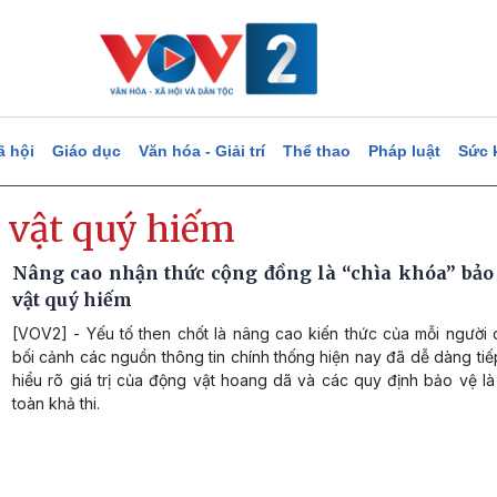
ã hội
Giáo dục
Văn hóa - Giải trí
Thể thao
Pháp luật
Sức 
 vật quý hiếm
Nâng cao nhận thức cộng đồng là “chìa khóa” bảo
vật quý hiếm
[VOV2] - Yếu tố then chốt là nâng cao kiến thức của mỗi người 
bối cảnh các nguồn thông tin chính thống hiện nay đã dễ dàng tiế
hiểu rõ giá trị của động vật hoang dã và các quy định bảo vệ l
toàn khả thi.