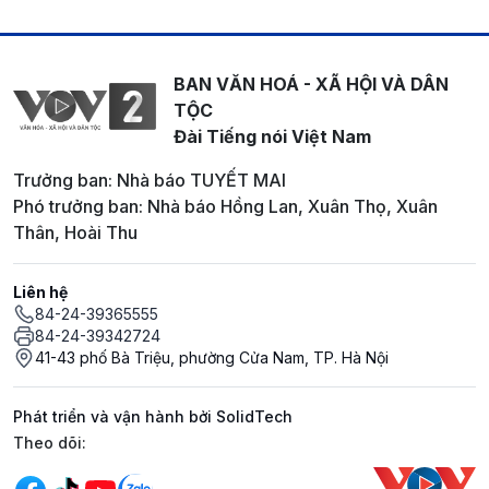
BAN VĂN HOÁ - XÃ HỘI VÀ DÂN
TỘC
Đài Tiếng nói Việt Nam
Trưởng ban: Nhà báo TUYẾT MAI
Phó trưởng ban: Nhà báo Hồng Lan, Xuân Thọ, Xuân
Thân, Hoài Thu
Liên hệ
84-24-39365555
84-24-39342724
41-43 phố Bà Triệu, phường Cửa Nam, TP. Hà Nội
Phát triển và vận hành bởi SolidTech
Mạng xã hội
Theo dõi: