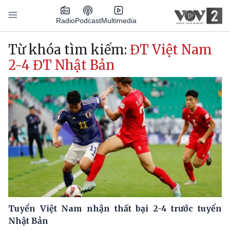
Nhảy đến nội dung
Podcast
Radio
Multimedia
Main navigation
Từ khóa tìm kiếm:
ĐT Việt Nam
2-4 ĐT Nhật Bản
Tuyển Việt Nam nhận thất bại 2-4 trước tuyển
Nhật Bản