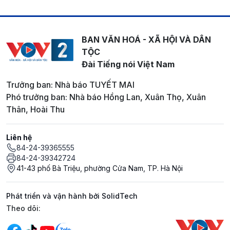
BAN VĂN HOÁ - XÃ HỘI VÀ DÂN
TỘC
Đài Tiếng nói Việt Nam
Trưởng ban: Nhà báo TUYẾT MAI
Phó trưởng ban: Nhà báo Hồng Lan, Xuân Thọ, Xuân
Thân, Hoài Thu
Liên hệ
84-24-39365555
84-24-39342724
41-43 phố Bà Triệu, phường Cửa Nam, TP. Hà Nội
Phát triển và vận hành bởi SolidTech
Mạng xã hội
Theo dõi: