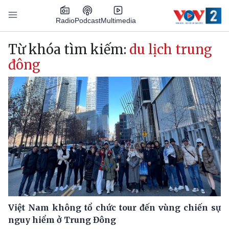
Nhảy đến nội dung
Podcast
Radio
Multimedia
Main navigation
Từ khóa tìm kiếm:
du lịch trung
đông
Việt Nam không tổ chức tour đến vùng chiến sự
nguy hiểm ở Trung Đông