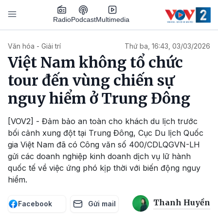
Nhảy đến nội dung
Podcast
Radio
Multimedia
Main navigation
Văn hóa - Giải trí
Thứ ba, 16:43, 03/03/2026
Việt Nam không tổ chức
tour đến vùng chiến sự
nguy hiểm ở Trung Đông
[VOV2] - Đảm bảo an toàn cho khách du lịch trước
bối cảnh xung đột tại Trung Đông, Cục Du lịch Quốc
gia Việt Nam đã có Công văn số 400/CDLQGVN-LH
gửi các doanh nghiệp kinh doanh dịch vụ lữ hành
quốc tế về việc ứng phó kịp thời với biến động nguy
hiểm.
Thanh Huyền
Facebook
Gửi mail