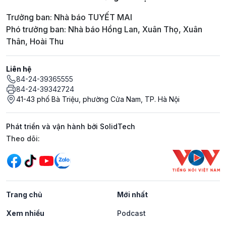
Trưởng ban: Nhà báo TUYẾT MAI
Phó trưởng ban: Nhà báo Hồng Lan, Xuân Thọ, Xuân
Thân, Hoài Thu
Liên hệ
84-24-39365555
84-24-39342724
41-43 phố Bà Triệu, phường Cửa Nam, TP. Hà Nội
Phát triển và vận hành bởi SolidTech
Mạng xã hội
Theo dõi:
Trang chủ
Mới nhất
Xem nhiều
Podcast