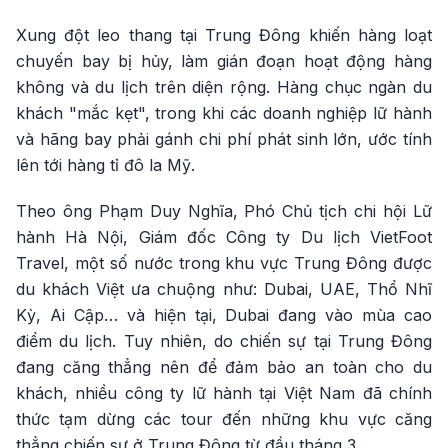
Xung đột leo thang tại Trung Đông khiến hàng loạt
chuyến bay bị hủy, làm gián đoạn hoạt động hàng
không và du lịch trên diện rộng. Hàng chục ngàn du
khách "mắc kẹt", trong khi các doanh nghiệp lữ hành
và hãng bay phải gánh chi phí phát sinh lớn, ước tính
lên tới hàng tỉ đô la Mỹ.
Theo ông Phạm Duy Nghĩa, Phó Chủ tịch chi hội Lữ
hành Hà Nội, Giám đốc Công ty Du lịch VietFoot
Travel, một số nước trong khu vực Trung Đông được
du khách Việt ưa chuộng như: Dubai, UAE, Thổ Nhĩ
Kỳ, Ai Cập… và hiện tại, Dubai đang vào mùa cao
điểm du lịch. Tuy nhiên, do chiến sự tại Trung Đông
đang căng thẳng nên để đảm bảo an toàn cho du
khách, nhiều công ty lữ hành tại Việt Nam đã chính
thức tạm dừng các tour đến những khu vực căng
thẳng chiến sự ở Trung Đông từ đầu tháng 3.