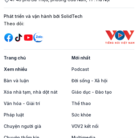
Phát triển và vận hành bởi SolidTech
Mạng xã hội
Theo dõi:
Trang chủ
Mới nhất
Xem nhiều
Podcast
Bàn và luận
Đời sống - Xã hội
Xóa nhà tạm, nhà dột nát
Giáo dục - Đào tạo
Văn hóa - Giải trí
Thể thao
Pháp luật
Sức khỏe
Chuyện người già
VOV2 kết nối
Chuyện thầm kín
Multimedia