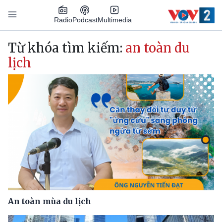
Nhảy đến nội dung
Podcast
Radio
Multimedia
Main navigation
Từ khóa tìm kiếm:
an toàn du
lịch
An toàn mùa du lịch