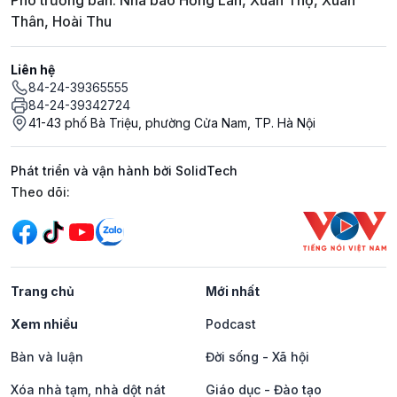
Phó trưởng ban: Nhà báo Hồng Lan, Xuân Thọ, Xuân
Thân, Hoài Thu
Liên hệ
84-24-39365555
84-24-39342724
41-43 phố Bà Triệu, phường Cửa Nam, TP. Hà Nội
Phát triển và vận hành bởi SolidTech
Mạng xã hội
Theo dõi:
Trang chủ
Mới nhất
Xem nhiều
Podcast
Bàn và luận
Đời sống - Xã hội
Xóa nhà tạm, nhà dột nát
Giáo dục - Đào tạo