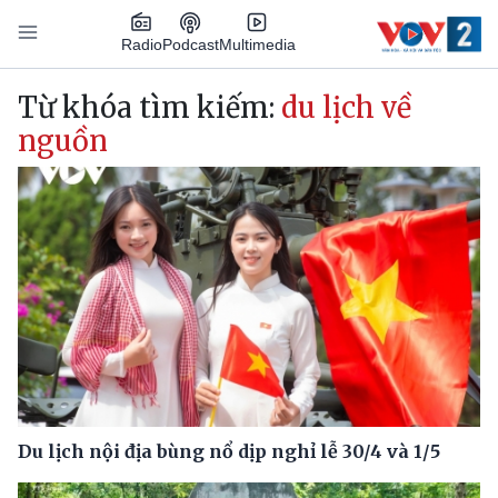
Nhảy đến nội dung
Podcast
Radio
Multimedia
Main navigation
Từ khóa tìm kiếm:
du lịch về
nguồn
Du lịch nội địa bùng nổ dịp nghỉ lễ 30/4 và 1/5