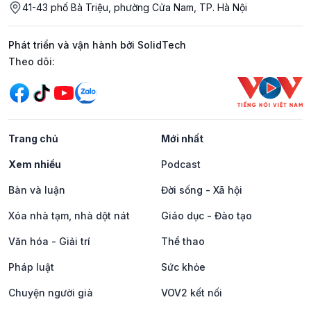
41-43 phố Bà Triệu, phường Cửa Nam, TP. Hà Nội
Phát triển và vận hành bởi SolidTech
Mạng xã hội
Theo dõi:
Trang chủ
Mới nhất
Xem nhiều
Podcast
Bàn và luận
Đời sống - Xã hội
Xóa nhà tạm, nhà dột nát
Giáo dục - Đào tạo
Văn hóa - Giải trí
Thể thao
Pháp luật
Sức khỏe
Chuyện người già
VOV2 kết nối