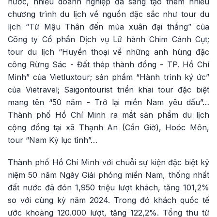
nước, nhiều doanh nghiệp đã sáng tạo thêm nhiều
chương trình du lịch về nguồn đặc sắc như tour du
lịch “Từ Mậu Thân đến mùa xuân đại thắng” của
Công ty Cổ phần Dịch vụ Lữ hành Chim Cánh Cụt;
tour du lịch “Huyền thoại về những anh hùng đặc
công Rừng Sác - Đất thép thành đồng - TP. Hồ Chí
Minh” của Vietluxtour; sản phẩm “Hành trình ký ức”
của Vietravel; Saigontourist triển khai tour đặc biệt
mang tên “50 năm - Trở lại miền Nam yêu dấu”…
Thành phố Hồ Chí Minh ra mắt sản phẩm du lịch
cộng đồng tại xã Thạnh An (Cần Giờ), Hoóc Môn,
tour “Nam Kỳ lục tỉnh”…
Thành phố Hồ Chí Minh với chuỗi sự kiện đặc biệt kỷ
niệm 50 năm Ngày Giải phóng miền Nam, thống nhất
đất nước đã đón 1,950 triệu lượt khách, tăng 101,2%
so với cùng kỳ năm 2024. Trong đó khách quốc tế
ước khoảng 120.000 lượt, tăng 122,2%. Tổng thu từ