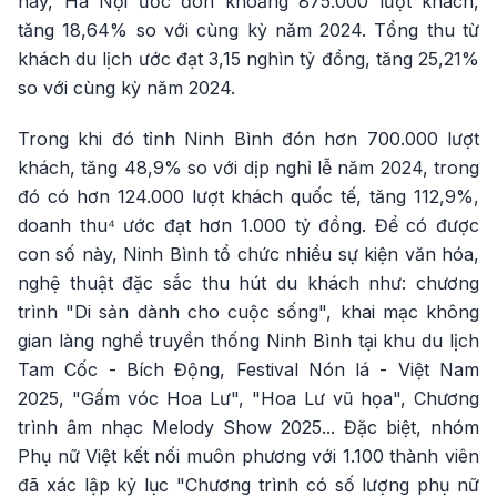
này, Hà Nội ước đón khoảng 875.000 lượt khách,
tăng 18,64% so với cùng kỳ năm 2024. Tổng thu từ
khách du lịch ước đạt 3,15 nghìn tỷ đồng, tăng 25,21%
so với cùng kỳ năm 2024.
Trong khi đó tỉnh Ninh Bình đón hơn 700.000 lượt
khách, tăng 48,9% so với dịp nghỉ lễ năm 2024, trong
đó có hơn 124.000 lượt khách quốc tế, tăng 112,9%,
doanh thu⁴ ước đạt hơn 1.000 tỷ đồng. Để có được
con số này, Ninh Bình tổ chức nhiều sự kiện văn hóa,
nghệ thuật đặc sắc thu hút du khách như: chương
trình "Di sản dành cho cuộc sống", khai mạc không
gian làng nghề truyền thống Ninh Bình tại khu du lịch
Tam Cốc - Bích Động, Festival Nón lá - Việt Nam
2025, "Gấm vóc Hoa Lư", "Hoa Lư vũ họa", Chương
trình âm nhạc Melody Show 2025... Đặc biệt, nhóm
Phụ nữ Việt kết nối muôn phương với 1.100 thành viên
đã xác lập kỷ lục "Chương trình có số lượng phụ nữ