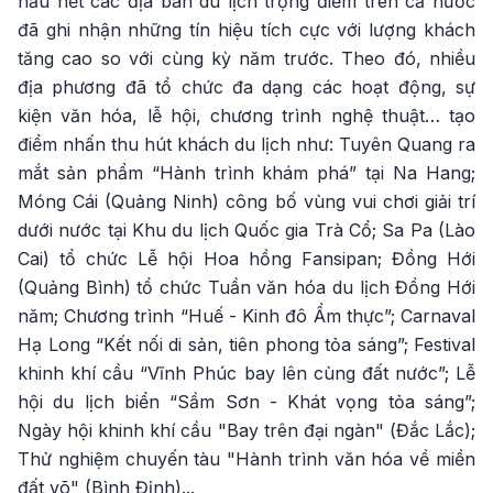
hầu hết các địa bàn du lịch trọng điểm trên cả nước
đã ghi nhận những tín hiệu tích cực với lượng khách
tăng cao so với cùng kỳ năm trước. Theo đó, nhiều
địa phương đã tổ chức đa dạng các hoạt động, sự
kiện văn hóa, lễ hội, chương trình nghệ thuật… tạo
điểm nhấn thu hút khách du lịch như: Tuyên Quang ra
mắt sản phẩm “Hành trình khám phá” tại Na Hang;
Móng Cái (Quảng Ninh) công bố vùng vui chơi giải trí
dưới nước tại Khu du lịch Quốc gia Trà Cổ; Sa Pa (Lào
Cai) tổ chức Lễ hội Hoa hồng Fansipan; Đồng Hới
(Quảng Bình) tổ chức Tuần văn hóa du lịch Đồng Hới
năm; Chương trình “Huế - Kinh đô Ẩm thực”; Carnaval
Hạ Long “Kết nối di sản, tiên phong tỏa sáng”; Festival
khinh khí cầu “Vĩnh Phúc bay lên cùng đất nước”; Lễ
hội du lịch biển “Sầm Sơn - Khát vọng tỏa sáng”;
Ngày hội khinh khí cầu "Bay trên đại ngàn" (Đắc Lắc);
Thử nghiệm chuyến tàu "Hành trình văn hóa về miền
đất võ" (Bình Định)...