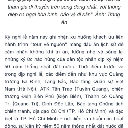
tham gia đi thuyền trên sông đông nhất, với thông
điệp ca ngợi hòa bình, bảo vệ di sản". Ảnh: Tràng
An
Kỳ nghỉ lễ năm nay ghi nhận xu hướng khách ưu tiên
hành trình "tour về nguồn" mang dấu ấn lịch sử để
cảm nhận không khí tri ân, tưởng nhớ và sống lại
những ký ức hào hùng của dân tộc nhân dịp kỷ niệm
50 năm thống nhất đất nước. Thời điểm trước và
trong dịp nghỉ lễ, các điểm đến như khu vực Quảng
trường Ba Đình, Lăng Bác, Bảo tàng Quân sự Việt
Nam (Hà Nội), ATK Tân Trào (Tuyên Quang), chiến
trường Điện Biên Phủ (Điện Biên), Thành cổ Quảng
Trị (Quảng Trị), Dinh Độc Lập, Bảo tàng Chứng tích
chiến tranh, địa đạo Củ Chi (TP. Hồ Chí Minh) và đặc
biệt là TP. Hồ Chí Minh - nơi diễn ra chuỗi các hoạt
động, sự kiện kỷ niệm 50 năm thống nhất đất nước đã