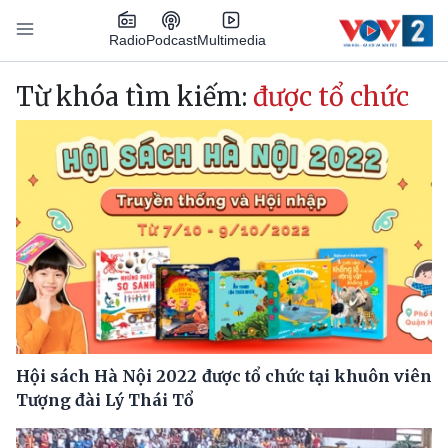
Nhảy đến nội dung
Podcast
Radio
Multimedia
Main navigation
Từ khóa tìm kiếm:
được tổ chức
Hội sách Hà Nội 2022 được tổ chức tại khuôn viên
Tượng đài Lý Thái Tổ