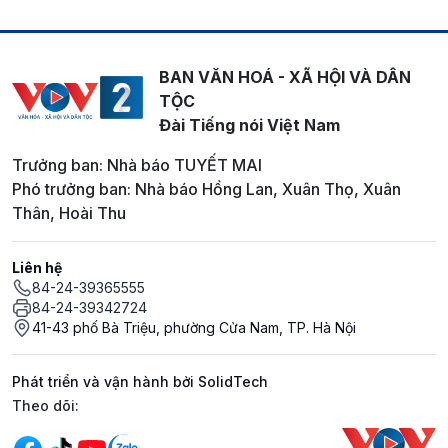
BAN VĂN HOÁ - XÃ HỘI VÀ DÂN
TỘC
Đài Tiếng nói Việt Nam
Trưởng ban: Nhà báo TUYẾT MAI
Phó trưởng ban: Nhà báo Hồng Lan, Xuân Thọ, Xuân
Thân, Hoài Thu
Liên hệ
84-24-39365555
84-24-39342724
41-43 phố Bà Triệu, phường Cửa Nam, TP. Hà Nội
Phát triển và vận hành bởi SolidTech
Mạng xã hội
Theo dõi: