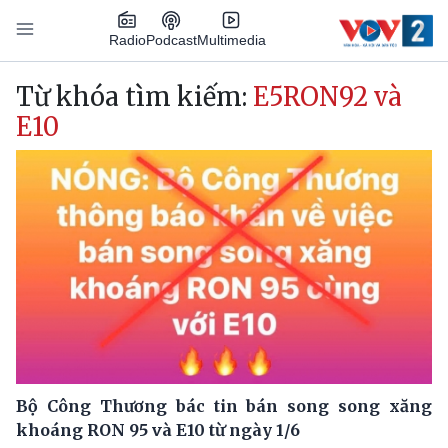
Nhảy đến nội dung
Podcast
Radio
Multimedia
Main navigation
Từ khóa tìm kiếm:
E5RON92 và
E10
Bộ Công Thương bác tin bán song song xăng
khoáng RON 95 và E10 từ ngày 1/6