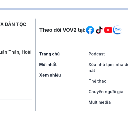
Mạng xã hội
VÀ DÂN TỘC
Theo dõi VOV2 tại:
uân Thân, Hoài
Trang chủ
Podcast
Mới nhất
Xóa nhà tạm, nhà d
nát
Xem nhiều
Thể thao
Chuyện người già
Multimedia