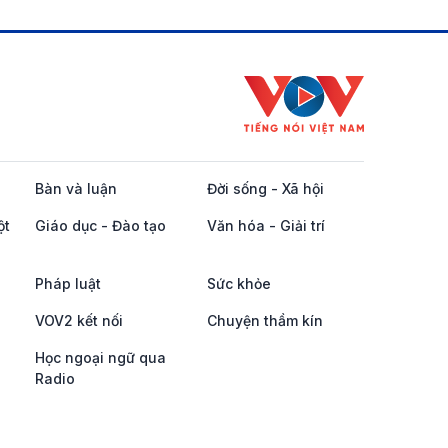
Bàn và luận
Đời sống - Xã hội
ột
Giáo dục - Đào tạo
Văn hóa - Giải trí
Pháp luật
Sức khỏe
VOV2 kết nối
Chuyện thầm kín
Học ngoại ngữ qua
Radio