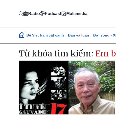
Nhảy đến nội dung
Radio
Podcast
Multimedia
Main navigation
Để Việt Nam cất cánh
Bàn và luận
Đời sống - X
Từ khóa tìm kiếm:
Em b