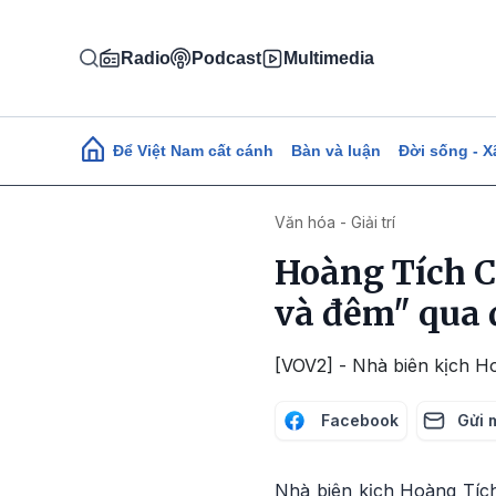
Nhảy đến nội dung
Radio
Podcast
Multimedia
Main navigation
Để Việt Nam cất cánh
Bàn và luận
Đời sống - X
Văn hóa - Giải trí
Hoàng Tích C
và đêm" qua 
[VOV2] - Nhà biên kịch Ho
Facebook
Gửi 
Nhà biên kịch Hoàng Tích 