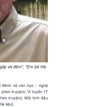
ngày và đêm", "Em bé Hà
í Minh về văn học - nghệ
 phim truyện); Vĩ tuyến 17
him truyện); Mối tình đầu
i liệu).