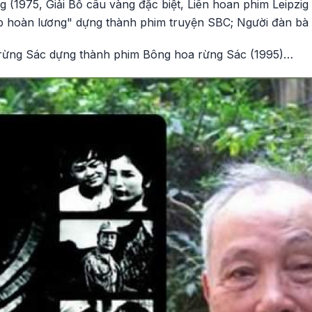
 (1975, Giải Bồ câu vàng đặc biệt, Liên hoan phim Leipzi
p hoàn lương" dựng thành phim truyện SBC; Người đàn bà b
 rừng Sác dựng thành phim Bông hoa rừng Sác (1995)…