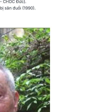
g - CHDC Đức).
ị săn đuổi (1990).