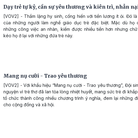
Dạy trẻ tự kỷ, cần sự yêu thương và kiên trì, nhẫn nạ
[VOV2] - Thầm lặng hy sinh, cống hiến với tiền lương ít ỏi. Đó l
của những người làm nghề giáo dục trẻ đặc biệt. Mặc dù họ 
những công việc an nhàn, kiếm được nhiều tiền hơn nhưng ch
kéo họ ở lại với những đứa trẻ này.
Mang nụ cười - Trao yêu thương
[VOV2] - Với khẩu hiệu “Mang nụ cười - Trao yêu thương”, Đội sin
nguyện vì trẻ thơ đã lan tỏa lòng nhiệt huyết, mang sức trẻ đi khắp
tổ chức thành công nhiều chương trình ý nghĩa, đem lại những đ
cho cộng đồng và xã hội.