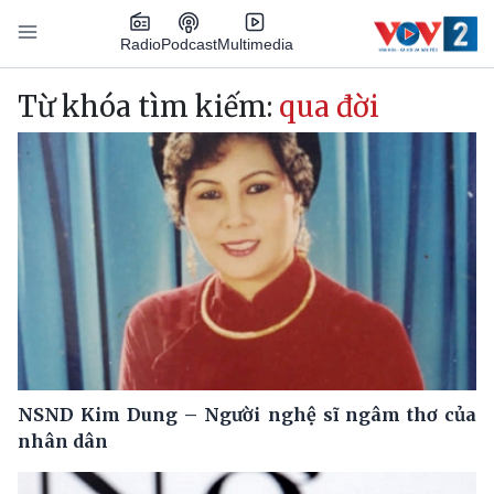
Nhảy đến nội dung
Podcast
Radio
Multimedia
Main navigation
Từ khóa tìm kiếm:
qua đời
NSND Kim Dung – Người nghệ sĩ ngâm thơ của
nhân dân