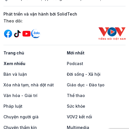
Phát triển và vận hành bởi SolidTech
Mạng xã hội
Theo dõi:
Trang chủ
Mới nhất
Xem nhiều
Podcast
Bàn và luận
Đời sống - Xã hội
Xóa nhà tạm, nhà dột nát
Giáo dục - Đào tạo
Văn hóa - Giải trí
Thể thao
Pháp luật
Sức khỏe
Chuyện người già
VOV2 kết nối
Chuyện thầm kín
Multimedia