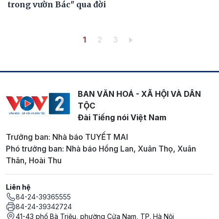
trong vườn Bác" qua đời
Pagination
Trang hiện thời
Trang
Trang
1
2
3
BAN VĂN HOÁ - XÃ HỘI VÀ DÂN
TỘC
Đài Tiếng nói Việt Nam
Trưởng ban: Nhà báo TUYẾT MAI
Phó trưởng ban: Nhà báo Hồng Lan, Xuân Thọ, Xuân
Thân, Hoài Thu
Liên hệ
84-24-39365555
84-24-39342724
41-43 phố Bà Triệu, phường Cửa Nam, TP. Hà Nội