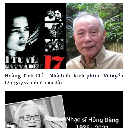
Hoàng Tích Chỉ - Nhà biên kịch phim "Vĩ tuyến
17 ngày và đêm" qua đời