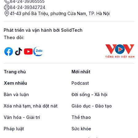
84-24-39365555
84-24-39342724
41-43 phố Bà Triệu, phường Cửa Nam, TP. Hà Nội
Phát triển và vận hành bởi SolidTech
Mạng xã hội
Theo dõi:
Trang chủ
Mới nhất
Xem nhiều
Podcast
Bàn và luận
Đời sống - Xã hội
Xóa nhà tạm, nhà dột nát
Giáo dục - Đào tạo
Văn hóa - Giải trí
Thể thao
Pháp luật
Sức khỏe