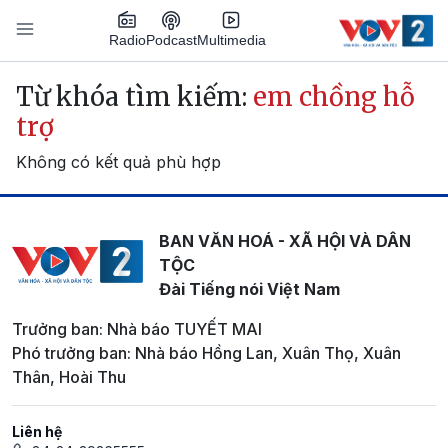
Nhảy đến nội dung
Podcast
Radio
Multimedia
Main navigation
Từ khóa tìm kiếm:
em chồng hỗ
trợ
Không có kết quả phù hợp
BAN VĂN HOÁ - XÃ HỘI VÀ DÂN
TỘC
Đài Tiếng nói Việt Nam
Trưởng ban: Nhà báo TUYẾT MAI
Phó trưởng ban: Nhà báo Hồng Lan, Xuân Thọ, Xuân
Thân, Hoài Thu
Liên hệ