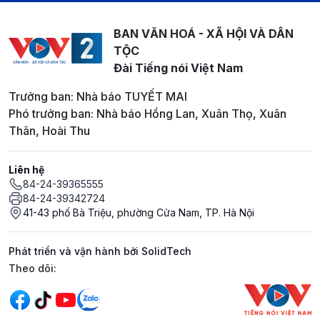
BAN VĂN HOÁ - XÃ HỘI VÀ DÂN
TỘC
Đài Tiếng nói Việt Nam
Trưởng ban: Nhà báo TUYẾT MAI
Phó trưởng ban: Nhà báo Hồng Lan, Xuân Thọ, Xuân
Thân, Hoài Thu
Liên hệ
84-24-39365555
84-24-39342724
41-43 phố Bà Triệu, phường Cửa Nam, TP. Hà Nội
Phát triển và vận hành bởi SolidTech
Mạng xã hội
Theo dõi: