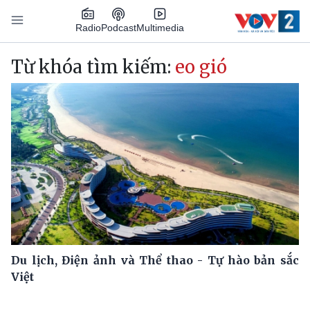
Nhảy đến nội dung
Podcast
Radio
Multimedia
Main navigation
Từ khóa tìm kiếm:
eo gió
Du lịch, Điện ảnh và Thể thao - Tự hào bản sắc
Việt