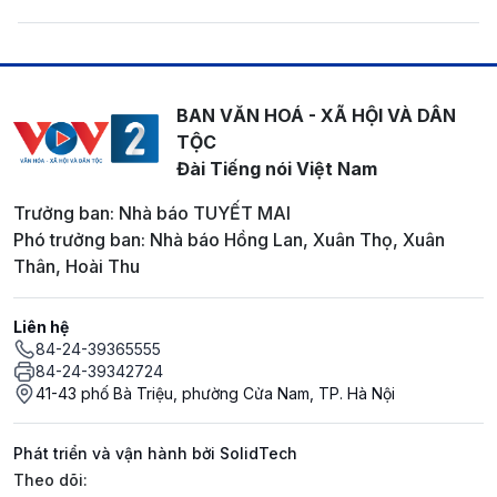
BAN VĂN HOÁ - XÃ HỘI VÀ DÂN
TỘC
Đài Tiếng nói Việt Nam
Trưởng ban: Nhà báo TUYẾT MAI
Phó trưởng ban: Nhà báo Hồng Lan, Xuân Thọ, Xuân
Thân, Hoài Thu
Liên hệ
84-24-39365555
84-24-39342724
41-43 phố Bà Triệu, phường Cửa Nam, TP. Hà Nội
Phát triển và vận hành bởi SolidTech
Mạng xã hội
Theo dõi: