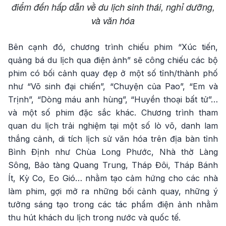
điểm đến hấp dẫn về du lịch sinh thái, nghỉ dưỡng,
và văn hóa
Bên cạnh đó, chương trình chiếu phim “Xúc tiến,
quảng bá du lịch qua điện ảnh” sẽ công chiếu các bộ
phim có bối cảnh quay đẹp ở một số tỉnh/thành phố
như “Võ sinh đại chiến”, “Chuyện của Pao”, “Em và
Trịnh”, “Dòng máu anh hùng”, “Huyền thoại bất tử”…
và một số phim đặc sắc khác. Chương trình tham
quan du lịch trải nghiệm tại một số lò võ, danh lam
thắng cảnh, di tích lịch sử văn hóa trên địa bàn tỉnh
Bình Định như Chùa Long Phước, Nhà thờ Làng
Sông, Bảo tàng Quang Trung, Tháp Đôi, Tháp Bánh
Ít, Kỳ Co, Eo Gió… nhằm tạo cảm hứng cho các nhà
làm phim, gợi mở ra những bối cảnh quay, những ý
tưởng sáng tạo trong các tác phẩm điện ảnh nhằm
thu hút khách du lịch trong nước và quốc tế.