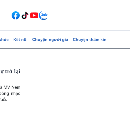
khỏe
Kết nối
Chuyện người già
Chuyện thầm kín
 trở lại
 và MV Ném
 dòng nhạc
uối.