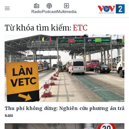
Nhảy đến nội dung
Podcast
Radio
Multimedia
Main navigation
Từ khóa tìm kiếm:
ETC
Thu phí không dừng: Nghiên cứu phương án trả
sau