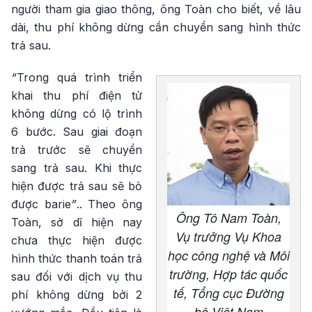
người tham gia giao thông, ông Toàn cho biết, về lâu
dài, thu phí không dừng cần chuyển sang hình thức
trả sau.
“
Trong quá trình triển
khai thu phí điện tử
không dừng có lộ trình
6 bước. Sau giai đoạn
trả trước sẽ chuyển
sang trả sau. Khi thực
hiện được trả sau sẽ bỏ
được barie
”
.. Theo ông
Ông Tô Nam Toàn,
Toàn, sở dĩ hiện nay
Vụ trưởng Vụ Khoa
chưa thực hiện được
học công nghệ và Môi
hình thức thanh toán trả
trường, Hợp tác quốc
sau đối với dịch vụ thu
tế, Tổng cục Đường
phí không dừng bởi 2
bộ Việt Nam