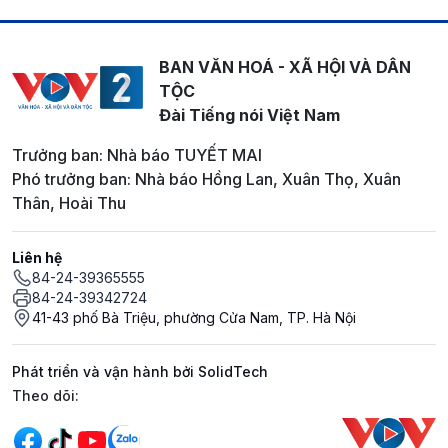
BAN VĂN HOÁ - XÃ HỘI VÀ DÂN
TỘC
Đài Tiếng nói Việt Nam
Trưởng ban: Nhà báo TUYẾT MAI
Phó trưởng ban: Nhà báo Hồng Lan, Xuân Thọ, Xuân
Thân, Hoài Thu
Liên hệ
84-24-39365555
84-24-39342724
41-43 phố Bà Triệu, phường Cửa Nam, TP. Hà Nội
Phát triển và vận hành bởi SolidTech
Mạng xã hội
Theo dõi: