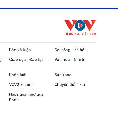
Bàn và luận
Đời sống - Xã hội
ột
Giáo dục - Đào tạo
Văn hóa - Giải trí
Pháp luật
Sức khỏe
VOV2 kết nối
Chuyện thầm kín
Học ngoại ngữ qua
Radio