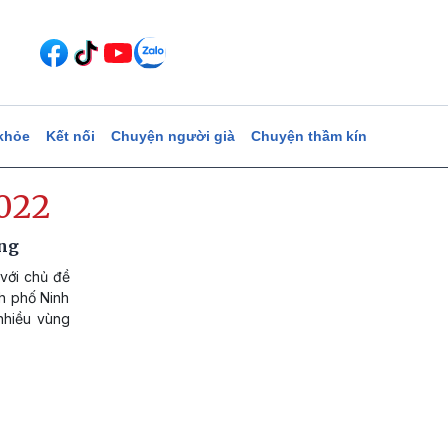
khỏe
Kết nối
Chuyện người già
Chuyện thầm kín
2022
ống
 với chủ đề
nh phố Ninh
 nhiều vùng