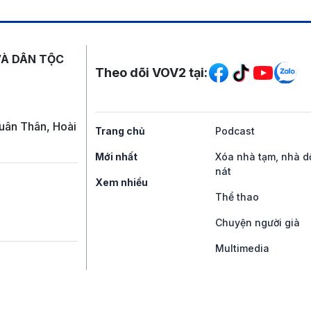
Mạng xã hội
VÀ DÂN TỘC
Theo dõi VOV2 tại:
uân Thân, Hoài
Trang chủ
Podcast
Mới nhất
Xóa nhà tạm, nhà d
nát
Xem nhiều
Thể thao
Chuyện người già
Multimedia