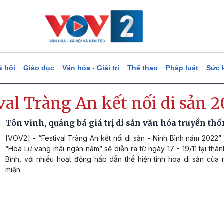
ã hội
Giáo dục
Văn hóa - Giải trí
Thể thao
Pháp luật
Sức 
val Tràng An kết nối di sản 
Tôn vinh, quảng bá giá trị di sản văn hóa truyền th
[VOV2] - “Festival Tràng An kết nối di sản - Ninh Bình năm 2022”
“Hoa Lư vang mãi ngàn năm” sẽ diễn ra từ ngày 17 - 19/11 tại thà
Bình, với nhiều hoạt động hấp dẫn thể hiện tinh hoa di sản của
miền.