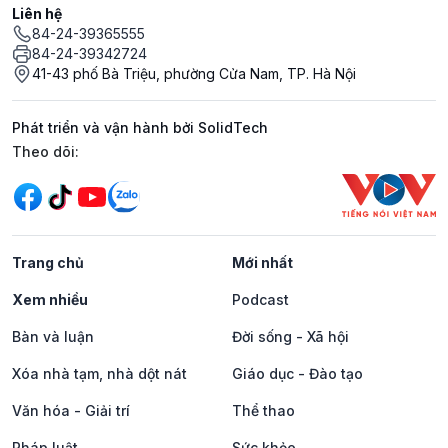
Liên hệ
84-24-39365555
84-24-39342724
41-43 phố Bà Triệu, phường Cửa Nam, TP. Hà Nội
Phát triển và vận hành bởi SolidTech
Mạng xã hội
Theo dõi:
Trang chủ
Mới nhất
Xem nhiều
Podcast
Bàn và luận
Đời sống - Xã hội
Xóa nhà tạm, nhà dột nát
Giáo dục - Đào tạo
Văn hóa - Giải trí
Thể thao
Pháp luật
Sức khỏe