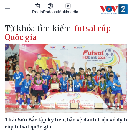
Nhảy đến nội dung
Podcast
Radio
Multimedia
Main navigation
Từ khóa tìm kiếm:
futsal cúp
Quốc gia
Thái Sơn Bắc lập kỳ tích, bảo vệ danh hiệu vô địch
cúp futsal quốc gia